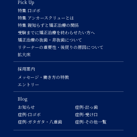
Pick Up
特集 口ゴボ
特集 アンカースクリューとは
特集 親知らずと矯正治療の関係
受験までに矯正治療を終わらせたい方へ
矯正治療の抜歯・非抜歯について
リテーナーの重要性・後戻りの原因について
拡大床
採用案内
メッセージ・働き方の特徴
エントリー
Blog
お知らせ
症例-出っ歯
症例-口ゴボ
症例-受け口
症例-ガタガタ・八重歯
症例-その他一覧