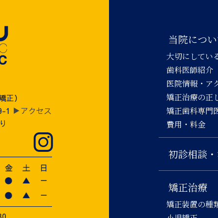
当院につい
大切にしてい
歯科医師紹介
医院情報・ア
矯正治療の正
児矯正）
9-1
▶アクセス
矯正歯科専門
り
費用・料金
初診相談・
矯正治療
矯正装置の種
30
小児矯正