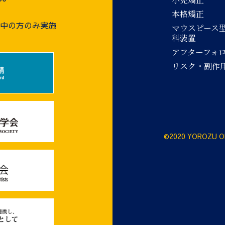
本格矯正
療中の方のみ実施
マウスピース
科装置
アフターフォ
リスク・副作
©2020 YOROZU O