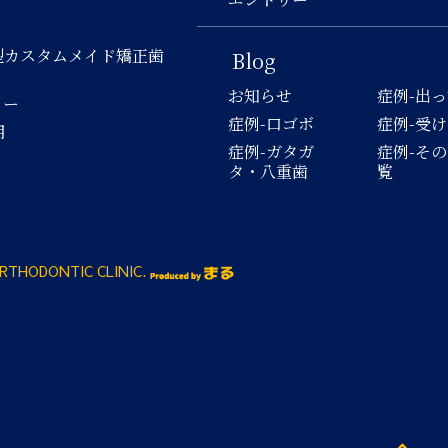
型カスタムメイド矯正歯
Blog
お知らせ
症例-出
ロー
症例-口ゴボ
症例-受
用
症例-ガタガ
症例-そ
タ・八重歯
覧
RTHODONTIC CLINIC.