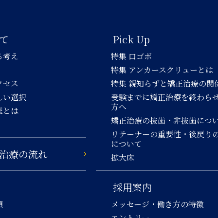
て
Pick Up
る考え
特集 口ゴボ
特集 アンカースクリューとは
クセス
特集 親知らずと矯正治療の関
しい選択
受験までに矯正治療を終わら
方へ
医とは
矯正治療の抜歯・非抜歯につ
リテーナーの重要性・後戻り
について
治療の流れ
拡大床
採用案内
類
メッセージ・働き方の特徴
エントリー