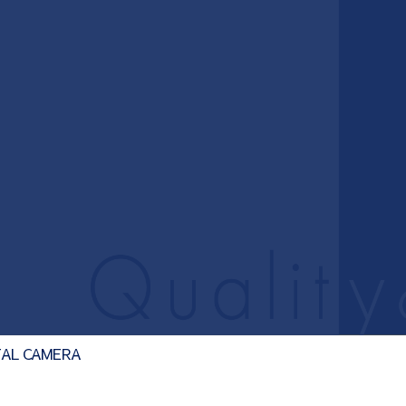
84
予約制
木・日・祝休診
大垣駅北口徒歩8分
TAL CAMERA