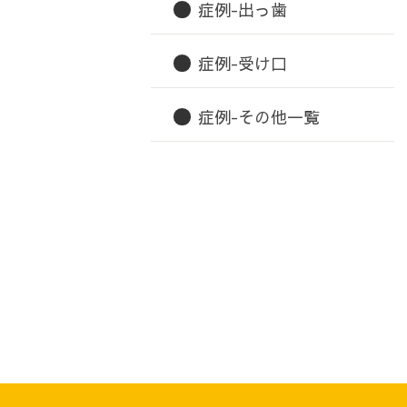
症例-出っ歯
症例-受け口
症例-その他一覧