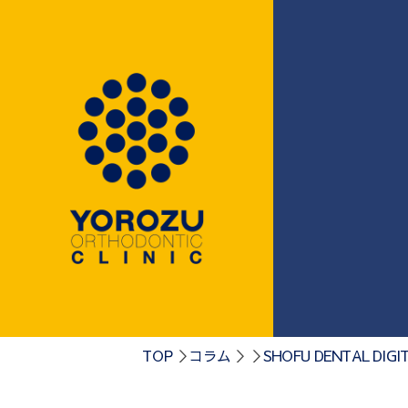
0584-75-41
TOP
コラム
SHOFU DENTAL DIGI