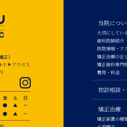
当院につい
大切にしてい
歯科医師紹介
医院情報・ア
矯正治療の正
児矯正）
9-1
▶アクセス
矯正歯科専門
り
費用・料金
初診相談・
矯正治療
矯正装置の種
30
小児矯正