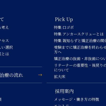
て
Pick Up
る考え
特集 口ゴボ
特集 アンカースクリューとは
クセス
特集 親知らずと矯正治療の関
しい選択
受験までに矯正治療を終わら
方へ
医とは
矯正治療の抜歯・非抜歯につ
リテーナーの重要性・後戻り
について
治療の流れ
拡大床
採用案内
類
メッセージ・働き方の特徴
エントリー