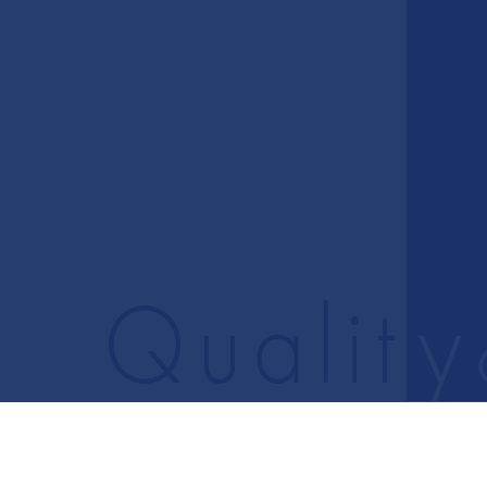
84
予約制
木・日・祝休診
大垣駅北口徒歩8分