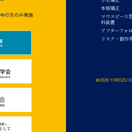
本格矯正
療中の方のみ実施
マウスピース
科装置
アフターフォ
リスク・副作
©2020 YOROZU O