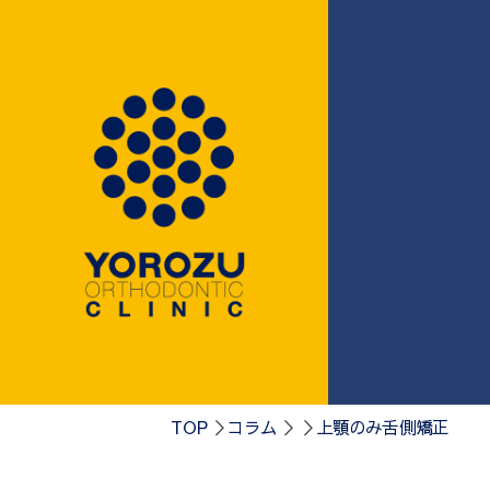
0584-75-41
TOP
コラム
上顎のみ舌側矯正