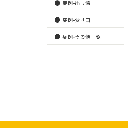
症例-出っ歯
症例-受け口
症例-その他一覧