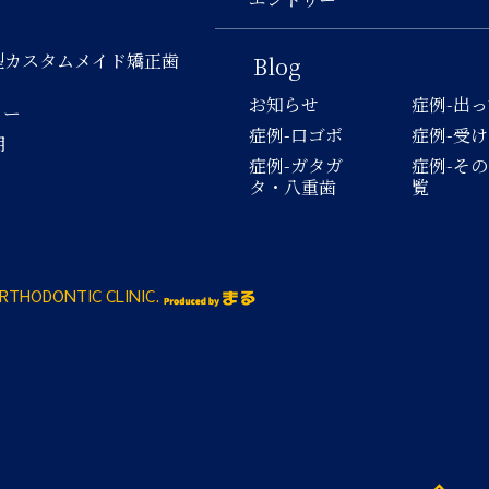
型カスタムメイド矯正歯
Blog
お知らせ
症例-出
ロー
症例-口ゴボ
症例-受
用
症例-ガタガ
症例-そ
タ・八重歯
覧
RTHODONTIC CLINIC.