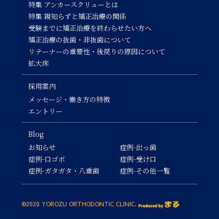
特集 アンカースクリューとは
特集 親知らずと矯正治療の関係
受験までに矯正治療を終わらせたい方へ
矯正治療の抜歯・非抜歯について
リテーナーの重要性・後戻りの原因について
拡大床
採用案内
メッセージ・働き方の特徴
エントリー
Blog
お知らせ
症例-出っ歯
症例-口ゴボ
症例-受け口
症例-ガタガタ・八重歯
症例-その他一覧
©2020 YOROZU ORTHODONTIC CLINIC.