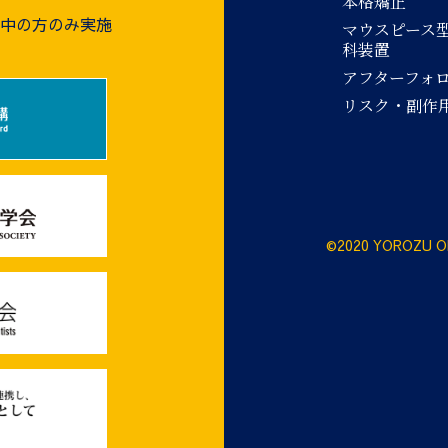
本格矯正
療中の方のみ実施
マウスピース
科装置
アフターフォ
リスク・副作
©2020 YOROZU O