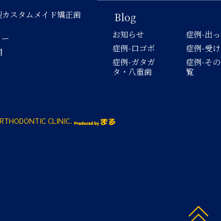
型カスタムメイド矯正歯
Blog
お知らせ
症例-出
ロー
症例-口ゴボ
症例-受
用
症例-ガタガ
症例-そ
タ・八重歯
覧
RTHODONTIC CLINIC.