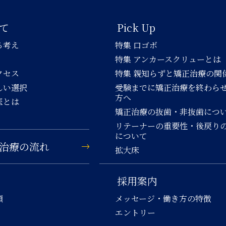
て
Pick Up
る考え
特集 口ゴボ
特集 アンカースクリューとは
クセス
特集 親知らずと矯正治療の関
しい選択
受験までに矯正治療を終わら
方へ
医とは
矯正治療の抜歯・非抜歯につ
リテーナーの重要性・後戻り
について
治療の流れ
拡大床
採用案内
類
メッセージ・働き方の特徴
エントリー