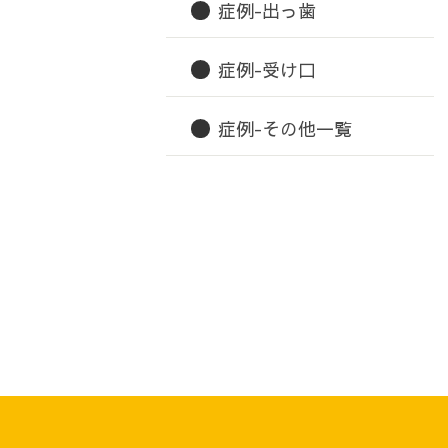
症例-出っ歯
症例-受け口
症例-その他一覧