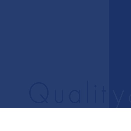
84
予約制
木・日・祝休診
大垣駅北口徒歩8分