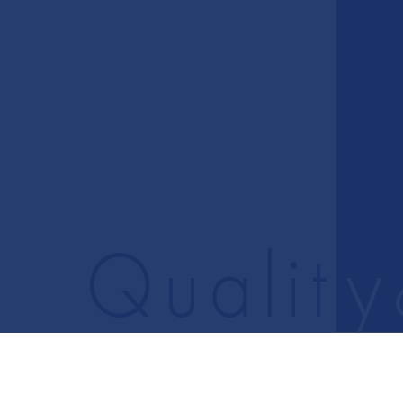
84
予約制
木・日・祝休診
大垣駅北口徒歩8分