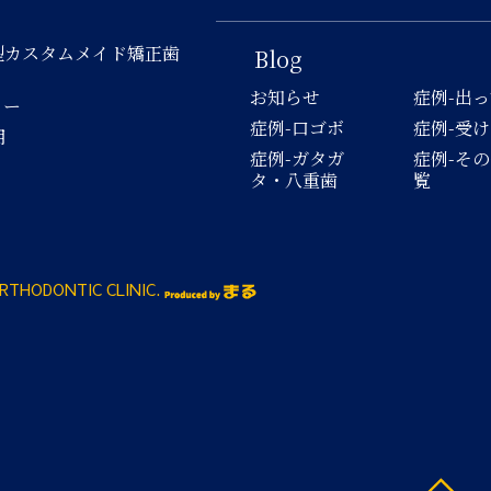
型カスタムメイド矯正歯
Blog
お知らせ
症例-出
ロー
症例-口ゴボ
症例-受
用
症例-ガタガ
症例-そ
タ・八重歯
覧
RTHODONTIC CLINIC.