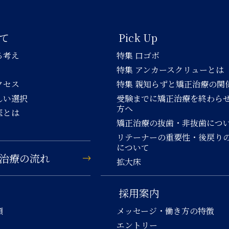
て
Pick Up
る考え
特集 口ゴボ
特集 アンカースクリューとは
クセス
特集 親知らずと矯正治療の関
しい選択
受験までに矯正治療を終わら
方へ
医とは
矯正治療の抜歯・非抜歯につ
リテーナーの重要性・後戻り
について
治療の流れ
拡大床
採用案内
類
メッセージ・働き方の特徴
エントリー