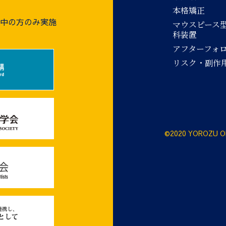
本格矯正
療中の方のみ実施
マウスピース
科装置
アフターフォ
リスク・副作
©2020 YOROZU O