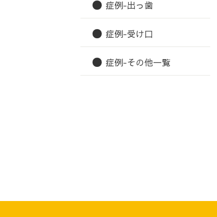
症例-出っ歯
症例-受け口
症例-その他一覧