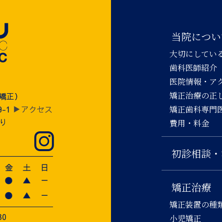
当院につい
大切にしてい
歯科医師紹介
医院情報・ア
矯正治療の正
児矯正）
9-1
▶アクセス
矯正歯科専門
り
費用・料金
初診相談・
矯正治療
矯正装置の種
30
小児矯正