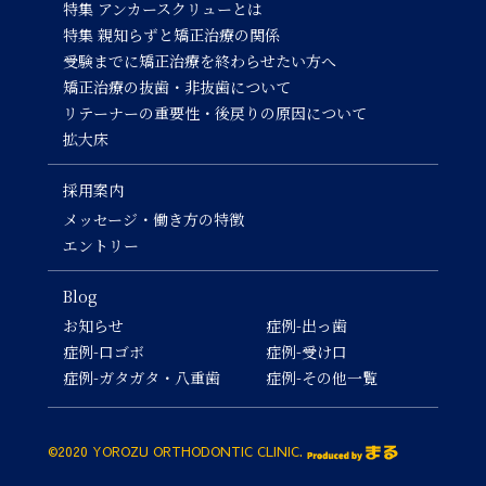
特集 アンカースクリューとは
特集 親知らずと矯正治療の関係
受験までに矯正治療を終わらせたい方へ
矯正治療の抜歯・非抜歯について
リテーナーの重要性・後戻りの原因について
拡大床
採用案内
メッセージ・働き方の特徴
エントリー
Blog
お知らせ
症例-出っ歯
症例-口ゴボ
症例-受け口
症例-ガタガタ・八重歯
症例-その他一覧
©2020 YOROZU ORTHODONTIC CLINIC.