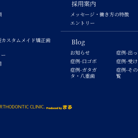
採用案内
類
メッセージ・働き方の特徴
エントリー
型カスタムメイド矯正歯
Blog
お知らせ
症例-出
ロー
症例-口ゴボ
症例-受
用
症例-ガタガ
症例-そ
タ・八重歯
覧
RTHODONTIC CLINIC.