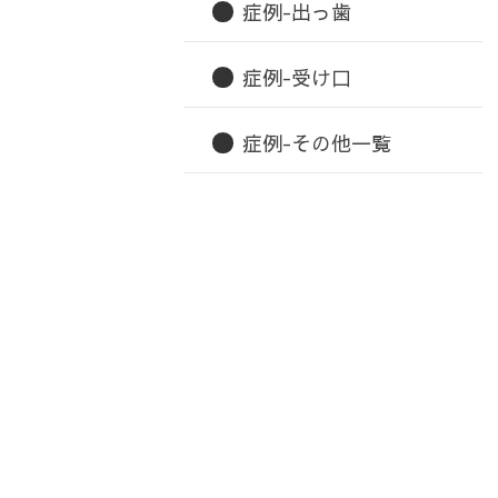
症例-出っ歯
症例-受け口
症例-その他一覧