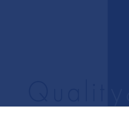
84
予約制
木・日・祝休診
大垣駅北口徒歩8分