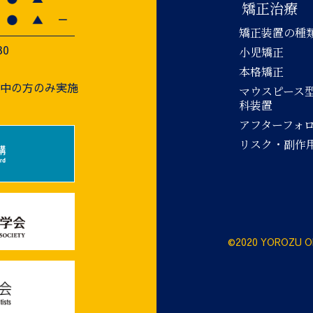
矯正治療
矯正装置の種
30
小児矯正
本格矯正
療中の方のみ実施
マウスピース
科装置
アフターフォ
リスク・副作
©2020 YOROZU O