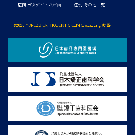
症例-ガタガタ・八重歯
症例-その他一覧
©2020 YOROZU ORTHODONTIC CLINIC.