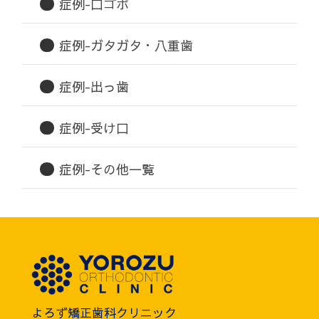
症例-口ゴボ
症例-ガタガタ・八重歯
症例-出っ歯
症例-受け口
症例-その他一覧
よろず矯正歯科クリニック