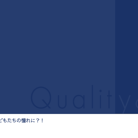
84
予約制
木・日・祝休診
大垣駅北口徒歩8分
どもたちの憧れに？！