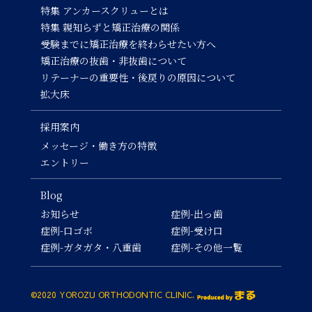
特集 アンカースクリューとは
特集 親知らずと矯正治療の関係
受験までに矯正治療を終わらせたい方へ
矯正治療の抜歯・非抜歯について
リテーナーの重要性・後戻りの原因について
拡大床
採用案内
メッセージ・働き方の特徴
エントリー
Blog
お知らせ
症例-出っ歯
症例-口ゴボ
症例-受け口
症例-ガタガタ・八重歯
症例-その他一覧
©2020 YOROZU ORTHODONTIC CLINIC.