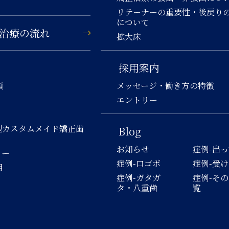
リテーナーの重要性・後戻り
について
治療の流れ
拡大床
採用案内
類
メッセージ・働き方の特徴
エントリー
型カスタムメイド矯正歯
Blog
お知らせ
症例-出
ロー
症例-口ゴボ
症例-受
用
症例-ガタガ
症例-そ
タ・八重歯
覧