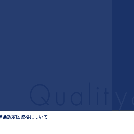
84
予約制
木・日・祝休診
大垣駅北口徒歩8分
学会認定医資格について