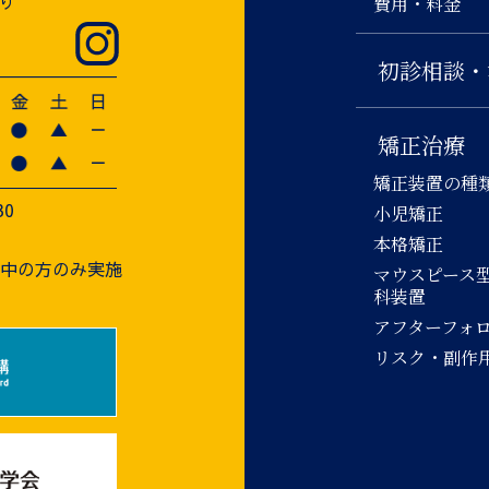
り
費用・料金
初診相談・
矯正治療
矯正装置の種
30
小児矯正
本格矯正
療中の方のみ実施
マウスピース
科装置
アフターフォ
リスク・副作