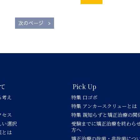
>
次のページ
て
Pick Up
る考え
特集 口ゴボ
特集 アンカースクリューとは
クセス
特集 親知らずと矯正治療の関
しい選択
受験までに矯正治療を終わら
方へ
医とは
矯正治療の抜歯・非抜歯につ