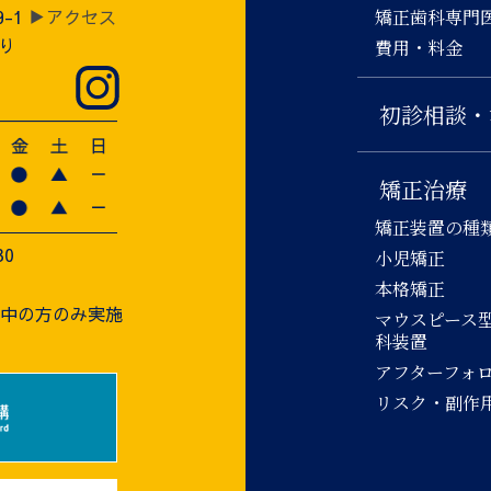
9-1
▶アクセス
矯正歯科専門
り
費用・料金
初診相談・
矯正治療
矯正装置の種
30
小児矯正
本格矯正
療中の方のみ実施
マウスピース
科装置
アフターフォ
リスク・副作