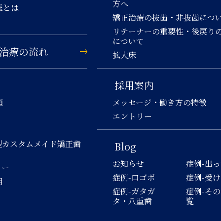
方へ
医とは
矯正治療の抜歯・非抜歯につ
リテーナーの重要性・後戻り
について
治療の流れ
拡大床
採用案内
類
メッセージ・働き方の特徴
エントリー
型カスタムメイド矯正歯
Blog
お知らせ
症例-出
ロー
症例-口ゴボ
症例-受
用
症例-ガタガ
症例-そ
タ・八重歯
覧