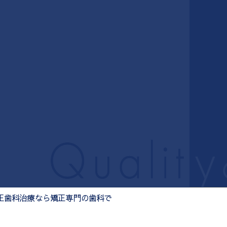
84
予約制
木・日・祝休診
大垣駅北口徒歩8分
正歯科治療なら矯正専門の歯科で